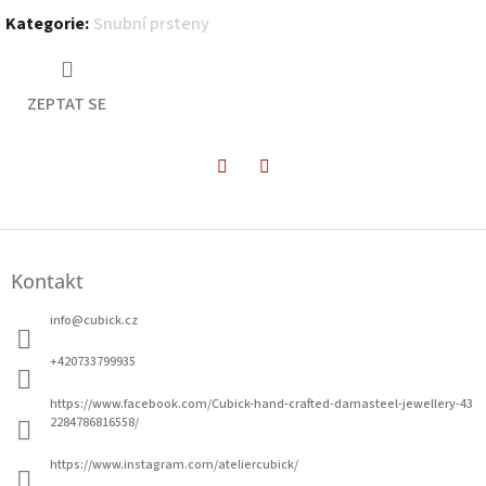
Kategorie
:
Snubní prsteny
ZEPTAT SE
Twitter
Facebook
Z
á
Kontakt
p
a
info
@
cubick.cz
t
í
+420733799935
https://www.facebook.com/Cubick-hand-crafted-damasteel-jewellery-43
2284786816558/
https://www.instagram.com/ateliercubick/