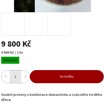
9 800 Kč
Měrná
4 900 Kč / 1 ks
cena:
Skladem
Do košíku
Snubní prsteny v kombinace damasteelu a vzácného tvrdého
dřeva.