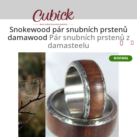
Přejít
na
obsah
Snokewood pár snubních prstenů
damawood
Pár snubních prstenů z
Náku
M
Přihlášení
damasteelu
koší
NOVINKA