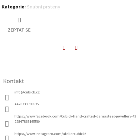
Kategorie
:
Snubní prsteny
ZEPTAT SE
Twitter
Facebook
Z
á
Kontakt
p
a
info
@
cubick.cz
t
í
+420733799935
https://www.facebook.com/Cubick-hand-crafted-damasteel-jewellery-43
2284786816558/
https://www.instagram.com/ateliercubick/