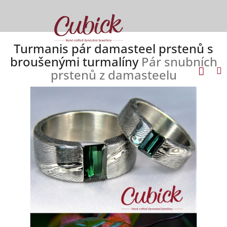
Přejít
na
obsah
Turmanis pár damasteel prstenů s
broušenými turmalíny
Pár snubních
Náku
M
Přihlášení
prstenů z damasteelu
koší